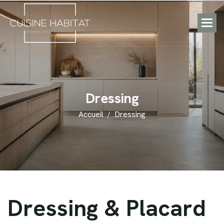
D
r
e
s
s
i
n
g
Accueil
Dressing
D
r
e
s
s
i
n
g
&
P
l
a
c
a
r
d