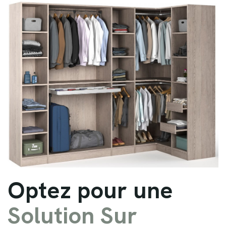
O
p
t
e
z
p
o
u
r
u
n
e
S
o
l
u
t
i
o
n
S
u
r