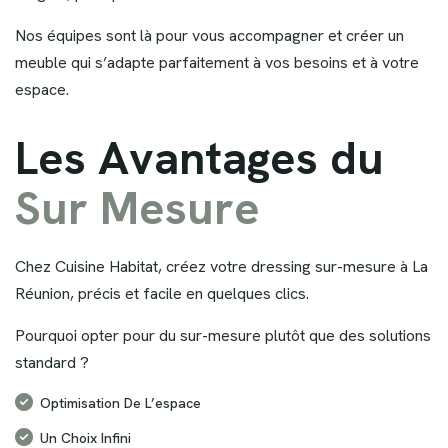
Nos équipes sont là pour vous accompagner et créer un
meuble qui s’adapte parfaitement à vos besoins et à votre
espace.
L
e
s
A
v
a
n
t
a
g
e
s
d
u
S
u
r
M
e
s
u
r
e
Chez Cuisine Habitat, créez votre dressing sur-mesure à La
Réunion, précis et facile en quelques clics.
Pourquoi opter pour du sur-mesure plutôt que des solutions
standard ?
Optimisation De L’espace
Un Choix Infini