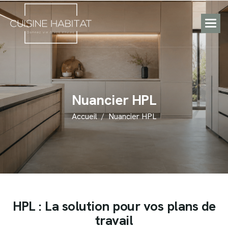
N
u
a
n
c
i
e
r
H
P
L
Accueil
Nuancier HPL
H
P
L
:
L
a
s
o
l
u
t
i
o
n
p
o
u
r
v
o
s
p
l
a
n
s
d
e
t
r
a
v
a
i
l